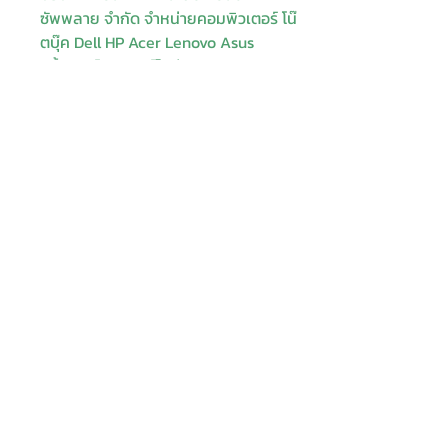
ซัพพลาย จำกัด จำหน่ายคอมพิวเตอร์ โน๊
ตบุ๊ค Dell HP Acer Lenovo Asus
ปริ้นเตอร์ อุปกรณ์ไอทีทุกชนิด
ติดตั้งให้..ฟรี ติดต่อเครมสินค้าให้..ฟรี
กรุงเทพ ปริมณฑล จัดส่ง..ฟรี
สายด่วนโทร.
080 259 9982, 091-713
6350
สอบถามข้อมูลเพิ่มเติม
Contact
Enter Your
Enter Your Subject
Name
Enter Your Email