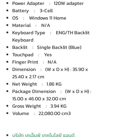
Power Adapter : 120W adapter
Battery : 3-Cell
OS : Windows 11 Home
Material : N/A
Keyboard Type : ENG/TH Backlit
Keyboard
Backlit : Single Backlit (Blue)
Touchpad : Yes
Finger Print : N/A
Dimension : (W x D x H) : 35.90 x
25.40 x 2.17 cm
Net Weight : 1.86 KG
Package Dimension : (W x D x H) :
15.00 x 46.00 x 32.00 cm
Gross Weight : 3.94 KG
Volume : 22,080.00 cm3
บริษัท เคเอ็นพี เทคโนโลยี แอนด์