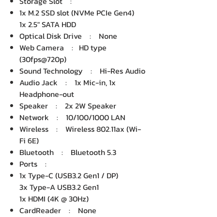
Storage Slot :
1x M.2 SSD slot (NVMe PCIe Gen4)
1x 2.5" SATA HDD
Optical Disk Drive : None
Web Camera : HD type
(30fps@720p)
Sound Technology : Hi-Res Audio
Audio Jack : 1x Mic-in, 1x
Headphone-out
Speaker : 2x 2W Speaker
Network : 10/100/1000 LAN
Wireless : Wireless 802.11ax (Wi-
Fi 6E)
Bluetooth : Bluetooth 5.3
Ports :
1x Type-C (USB3.2 Gen1 / DP)
3x Type-A USB3.2 Gen1
1x HDMI (4K @ 30Hz)
CardReader : None