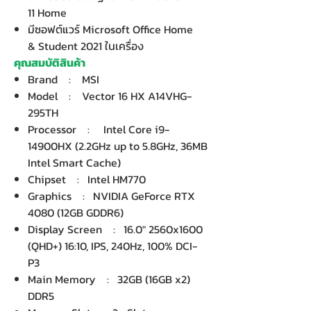
11 Home
มีซอฟต์แวร์ Microsoft Office Home
& Student 2021 ในเครื่อง
คุณสมบัติสินค้า
Brand : MSI
Model : Vector 16 HX A14VHG-
295TH
Processor : Intel Core i9-
14900HX (2.2GHz up to 5.8GHz, 36MB
Intel Smart Cache)
Chipset : Intel HM770
Graphics : NVIDIA GeForce RTX
4080 (12GB GDDR6)
Display Screen : 16.0" 2560x1600
(QHD+) 16:10, IPS, 240Hz, 100% DCI-
P3
Main Memory : 32GB (16GB x2)
DDR5