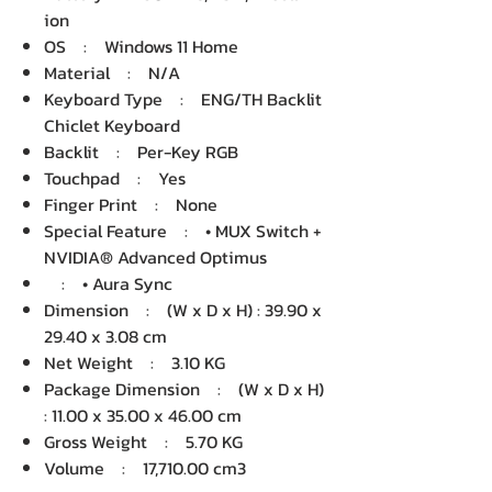
ion
OS : Windows 11 Home
Material : N/A
Keyboard Type : ENG/TH Backlit
Chiclet Keyboard
Backlit : Per-Key RGB
Touchpad : Yes
Finger Print : None
Special Feature : • MUX Switch +
NVIDIA® Advanced Optimus
: • Aura Sync
Dimension : (W x D x H) : 39.90 x
29.40 x 3.08 cm
Net Weight : 3.10 KG
Package Dimension : (W x D x H)
: 11.00 x 35.00 x 46.00 cm
Gross Weight : 5.70 KG
Volume : 17,710.00 cm3