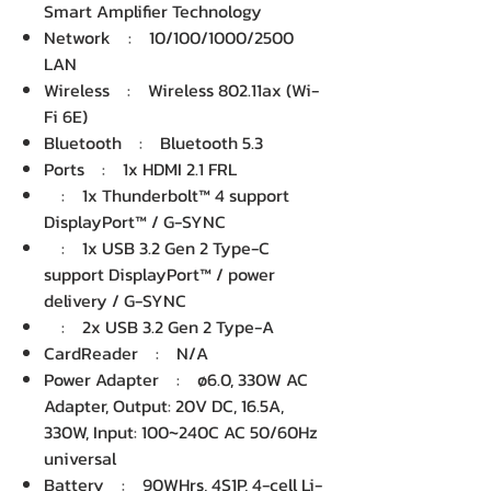
Smart Amplifier Technology
Network : 10/100/1000/2500
LAN
Wireless : Wireless 802.11ax (Wi-
Fi 6E)
Bluetooth : Bluetooth 5.3
Ports : 1x HDMI 2.1 FRL
: 1x Thunderbolt™ 4 support
DisplayPort™ / G-SYNC
: 1x USB 3.2 Gen 2 Type-C
support DisplayPort™ / power
delivery / G-SYNC
: 2x USB 3.2 Gen 2 Type-A
CardReader : N/A
Power Adapter : ø6.0, 330W AC
Adapter, Output: 20V DC, 16.5A,
330W, Input: 100~240C AC 50/60Hz
universal
Battery : 90WHrs, 4S1P, 4-cell Li-