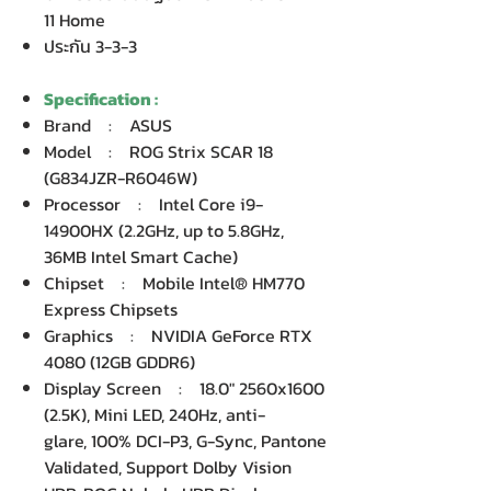
11 Home
ประกัน 3-3-3
Specification :
Brand : ASUS
Model : ROG Strix SCAR 18
(G834JZR-R6046W)
Processor : Intel Core i9-
14900HX (2.2GHz, up to 5.8GHz,
36MB Intel Smart Cache)
Chipset : Mobile Intel® HM770
Express Chipsets
Graphics : NVIDIA GeForce RTX
4080 (12GB GDDR6)
Display Screen : 18.0" 2560x1600
(2.5K), Mini LED, 240Hz, anti-
glare, 100% DCI-P3, G-Sync, Pantone
Validated, Support Dolby Vision