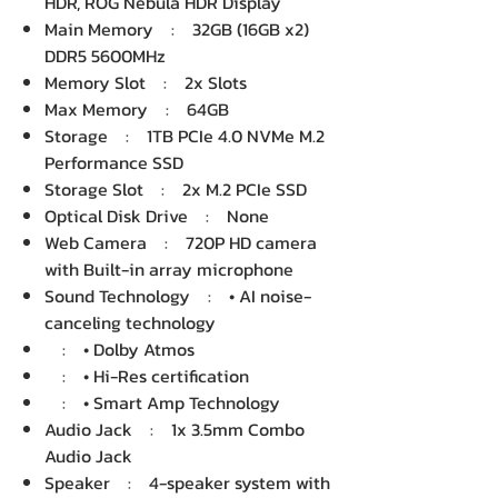
HDR, ROG Nebula HDR Display
Main Memory : 32GB (16GB x2)
DDR5 5600MHz
Memory Slot : 2x Slots
Max Memory : 64GB
Storage : 1TB PCIe 4.0 NVMe M.2
Performance SSD
Storage Slot : 2x M.2 PCIe SSD
Optical Disk Drive : None
Web Camera : 720P HD camera
with Built-in array microphone
Sound Technology : • AI noise-
canceling technology
: • Dolby Atmos
: • Hi-Res certification
: • Smart Amp Technology
Audio Jack : 1x 3.5mm Combo
Audio Jack
Speaker : 4-speaker system with