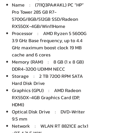
Name : (711Q3PA#AKL) PC “HP”
Pro Tower 285 G8 R7-
5700G/8GB/512GB SSD/Radeon
RX550X-4GB/Win11Home
Processor : AMD Ryzen 5 5600G
3.9 GHz Base frequency, up to 4.4
GHz maximum boost clock 19 MB
cache and 6 cores
Memory (RAM) : 8 GB (1 x 8 GB)
DDR4-3200 UDIMM NECC
Storage : 2 TB 7200 RPM SATA
Hard Disk Drive
Graphics (GPU) : AMD Radeon
RX550X-4GB Graphics Card (DP,
HDMI)
Optical Disk Drive : DVD-Writer
9.5 mm
Network : WLAN RT 8821CE ac1x1