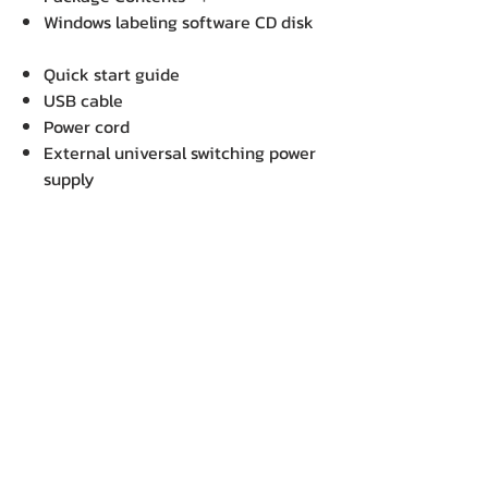
Windows labeling software CD disk
Quick start guide
USB cable
Power cord
External universal switching power
supply
Label spindle, fixing tab x 2, 1.5“ core
adapter x 2
Dimension : (W x D x H) : 20.00 x
24.00 x 16.40 cm
Net Weight : 1.90 KG
บริษัท เคเอ็นพี เทคโนโลยี แอนด์
ซัพพลาย จำกัด จำหน่ายคอมพิวเตอร์ โน๊
ตบุ๊ค Dell HP Acer Lenovo
Asus ปริ้นเตอร์ อุปกรณ์ไอทีทุกชนิดติด
ตั้งให้..ฟรี ติดต่อเครมสินค้าให้..ฟรี