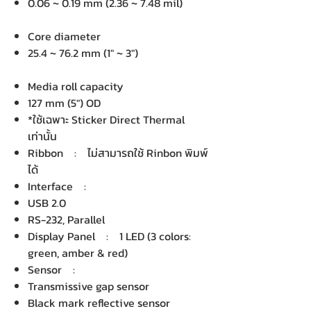
0.06 ~ 0.19 mm (2.36 ~ 7.48 mil)
Core diameter
25.4 ~ 76.2 mm (1" ~ 3")
Media roll capacity
127 mm (5") OD
*ใช้เฉพาะ Sticker Direct Thermal
เท่านั้น
Ribbon : ไม่สามารถใช้ Rinbon พิมพ์
ได้
Interface :
USB 2.0
RS-232, Parallel
Display Panel : 1 LED (3 colors:
green, amber & red)
Sensor :
Transmissive gap sensor
Black mark reflective sensor