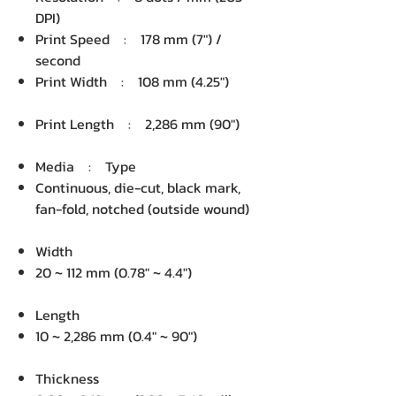
DPI)
Print Speed : 178 mm (7") /
second
Print Width : 108 mm (4.25")
Print Length : 2,286 mm (90")
Media : Type
Continuous, die-cut, black mark,
fan-fold, notched (outside wound)
Width
20 ~ 112 mm (0.78" ~ 4.4")
Length
10 ~ 2,286 mm (0.4" ~ 90")
Thickness