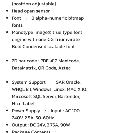
(position adjustable)
Head open sensor
Font : 8 alpha-numeric bitmap
fonts
Monotype Image® true type font
engine with one CG Triumvirate
Bold Condensed scalable font
2D bar code : PDF-417, Maxicode,
DataMatrix, QR Code, Aztec
System Support : SAP, Oracle,
WHQL 8.1, Windows, Linux, MAC X.10,
Mircosoft SQL Server, Bartender,
Nice Label
Power Supply : Input : AC 100-
240V, 2.5A, 50-60Hz
Output : DC 24V, 3.75A, 90W
Package Contents :