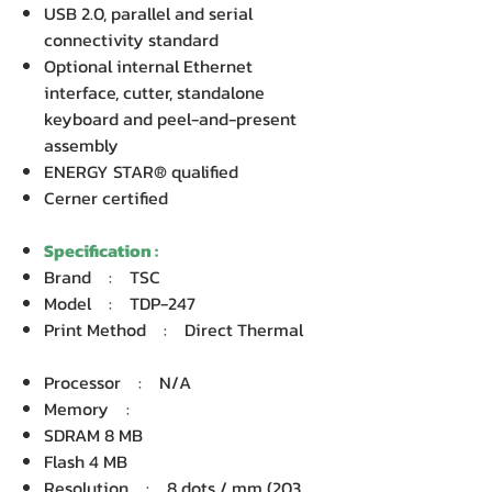
USB 2.0, parallel and serial
connectivity standard
Optional internal Ethernet
interface, cutter, standalone
keyboard and peel-and-present
assembly
ENERGY STAR® qualified
Cerner certified
Specification :
Brand : TSC
Model : TDP-247
Print Method : Direct Thermal
Processor : N/A
Memory :
SDRAM 8 MB
Flash 4 MB
Resolution : 8 dots / mm (203