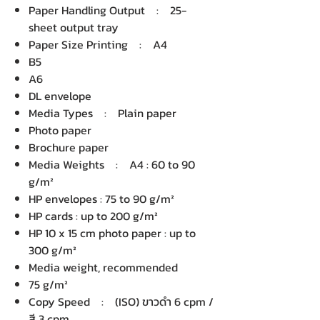
Paper Handling Output : 25-
sheet output tray
Paper Size Printing : A4
B5
A6
DL envelope
Media Types : Plain paper
Photo paper
Brochure paper
Media Weights : A4 : 60 to 90
g/m²
HP envelopes : 75 to 90 g/m²
HP cards : up to 200 g/m²
HP 10 x 15 cm photo paper : up to
300 g/m²
Media weight, recommended
75 g/m²
Copy Speed : (ISO) ขาวดำ 6 cpm /
สี 3 cpm