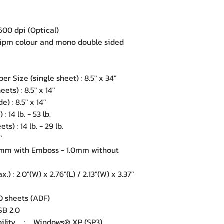
00 dpi (Optical)
pm colour and mono double sided
Size (single sheet) : 8.5" x 34"
ets) : 8.5" x 14"
) : 8.5" x 14"
 14 lb. - 53 lb.
) : 14 lb. - 29 lb.
"
32mm with Emboss - 1.0mm without
.) : 2.0"(W) x 2.76"(L) / 2.13"(W) x 3.37"
 sheets (ADF)
B 2.0
ility : Windows® XP (SP3),