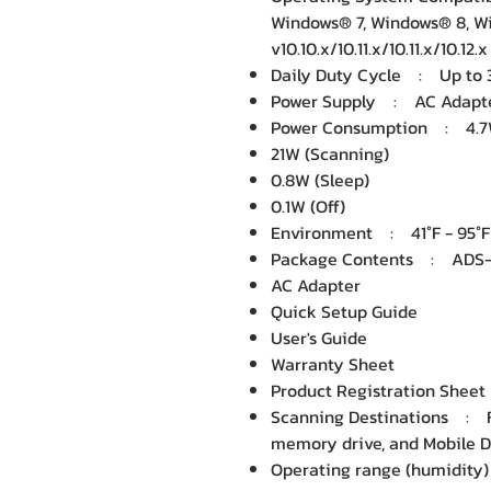
Windows® 7, Windows® 8, W
v10.10.x/10.11.x/10.11.x/10.1
Daily Duty Cycle : Up to 
Power Supply : AC Adapter 
Power Consumption : 4.7
21W (Scanning)
0.8W (Sleep)
0.1W (Off)
Environment : 41°F - 95°F 
Package Contents : ADS-
AC Adapter
Quick Setup Guide
User's Guide
Warranty Sheet
Product Registration Sheet
Scanning Destinations : Fil
memory drive, and Mobile D
Operating range (humidit