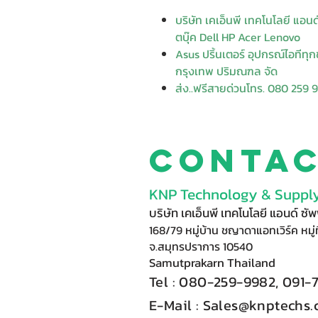
บริษัท เคเอ็นพี เทคโนโลยี แอน
ตบุ๊ค Dell HP Acer Lenovo
Asus ปริ้นเตอร์ อุปกรณ์ไอทีทุกชน
กรุงเทพ ปริมณฑล จัด
ส่ง..ฟรีสายด่วนโทร. 080 259 
Conta
KNP Technology & Supply
บริษัท เคเอ็นพี เทคโนโลยี แอนด์ ซ
168/79 หมู่บ้าน ชญาดาแอทเวิร์ค หมู่ท
จ.สมุทรปราการ 10540
Samutprakarn Thail
and
Tel : 080-
2
59-9
98
2, 091-
E-Mail :​
Sales@knptechs