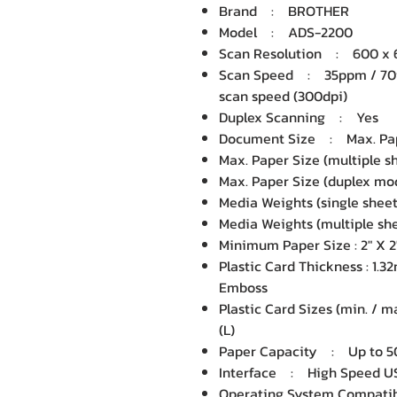
Brand : BROTHER
Model : ADS-2200
Scan Resolution : 600 x 6
Scan Speed : 35ppm / 70i
scan speed (300dpi)
Duplex Scanning : Yes
Document Size : Max. Paper 
Max. Paper Size (multiple she
Max. Paper Size (duplex mode
Media Weights (single sheet) :
Media Weights (multiple sheets
Minimum Paper Size : 2" X 2
Plastic Card Thickness : 1.
Emboss
Plastic Card Sizes (min. / max
(L)
Paper Capacity : Up to 50
Interface : High Speed US
Operating System Compatib