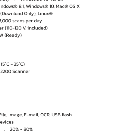
indows® 8.1, Windows® 10, Mac® OS X
2.x (Download Only), Linux®
3,000 scans per day
(110-120 V, included)
W (Ready)
(5°C - 35°C)
2200 Scanner
e, Image, E-mail, OCR, USB flash
evices
y) : 20% - 80%