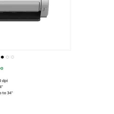
00
0 dpi
4"
 to 34"