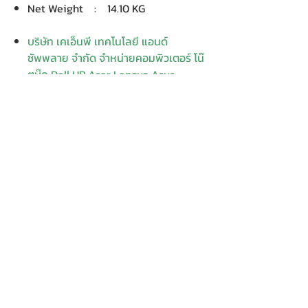
Net Weight : 14.10 KG
บริษัท เคเอ็นพี เทคโนโลยี แอนด์
ซัพพลาย จำกัด จำหน่ายคอมพิวเตอร์ โน๊
ตบุ๊ค Dell HP Acer Lenovo Asus
ปริ้นเตอร์ อุปกรณ์ไอทีทุกชนิด
ติดตั้งให้..ฟรี ติดต่อเครมสินค้าให้..ฟรี
กรุงเทพ ปริมณฑล จัดส่ง..ฟรี
สายด่วนโทร. 080 259 9982, 091-713
6350
สอบถามข้อมูลเพิ่มเติม
Contact
Enter Your
Enter Your Subject
Name