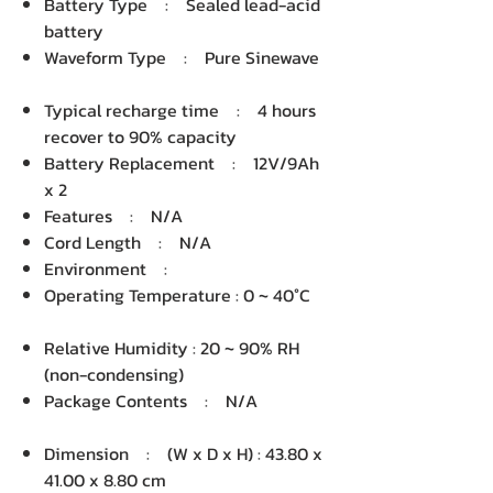
Battery Type : Sealed lead-acid
battery
Waveform Type : Pure Sinewave
Typical recharge time : 4 hours
recover to 90% capacity
Battery Replacement : 12V/9Ah
x 2
Features : N/A
Cord Length : N/A
Environment :
Operating Temperature : 0 ~ 40°C
Relative Humidity : 20 ~ 90% RH
(non-condensing)
Package Contents : N/A
Dimension : (W x D x H) : 43.80 x
41.00 x 8.80 cm