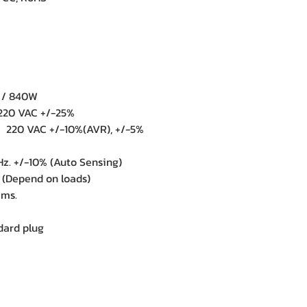
A / 840W
 220 VAC +/-25%
 220 VAC +/-10%(AVR), +/-5%
z. +/-10% (Auto Sensing)
 (Depend on loads)
2 ms.
ndard plug
B