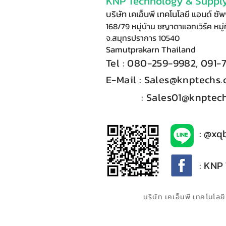
KNP Technology & Supply
บริษัท เคเอ็นพี เทคโนโลยี แอนด์ ซ
168/79 หมู่บ้าน ชญาดาแอทเวิร์ค หมู่ท
จ.สมุทรปราการ 10540
Samutprakarn Thail
and
Tel : 080-
2
59-9
98
2, 091-
E-Mail :​
Sales@knptechs
: Sales01@knptech
: @xq
: KNP
บริษัท เคเอ็นพี เทคโนโ