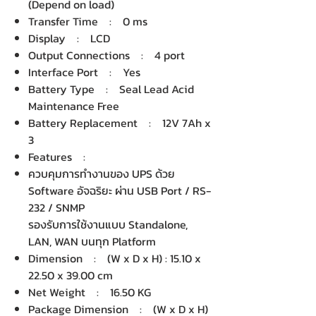
(Depend on load)
Transfer Time : 0 ms
Display : LCD
Output Connections : 4 port
Interface Port : Yes
Battery Type : Seal Lead Acid
Maintenance Free
Battery Replacement : 12V 7Ah x
3
Features :
ควบคุมการทำงานของ UPS ด้วย
Software อัจฉริยะ ผ่าน USB Port / RS-
232 / SNMP
รองรับการใช้งานแบบ Standalone,
LAN, WAN บนทุก Platform
Dimension : (W x D x H) : 15.10 x
22.50 x 39.00 cm
Net Weight : 16.50 KG
Package Dimension : (W x D x H)