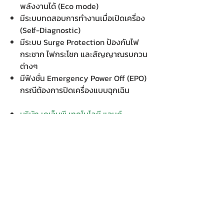
พลังงานได้ (Eco mode)
มีระบบทดสอบการทำงานเมื่อเปิดเครื่อง
(Self-Diagnostic)
มีระบบ Surge Protection ป้องกันไฟ
กระชาก ไฟกระโชก และสัญญาณรบกวน
ต่างๆ
มีฟังชั่น Emergency Power Off (EPO)
กรณีต้องการปิดเครื่องแบบฉุกเฉิน
บริษัท เคเอ็นพี เทคโนโลยี แอนด์
ซัพพลาย จำกัด จำหน่ายคอมพิวเตอร์ โน๊
ตบุ๊ค Dell HP Acer Lenovo Asus
ปริ้นเตอร์ อุปกรณ์ไอทีทุกชนิด
ติดตั้งให้..ฟรี ติดต่อเครมสินค้าให้..ฟรี
กรุงเทพ ปริมณฑล จัดส่ง..ฟรี
สายด่วนโทร. 080 259 9982, 091-713
6350