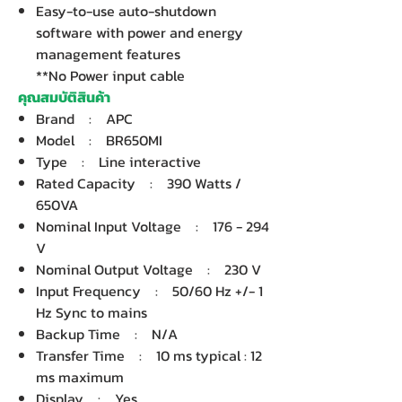
Easy-to-use auto-shutdown
software with power and energy
management features
**No Power input cable
คุณสมบัติสินค้า
Brand : APC
Model : BR650MI
Type : Line interactive
Rated Capacity : 390 Watts /
650VA
Nominal Input Voltage : 176 - 294
V
Nominal Output Voltage : 230 V
Input Frequency : 50/60 Hz +/- 1
Hz Sync to mains
Backup Time : N/A
Transfer Time : 10 ms typical : 12
ms maximum
Display : Yes