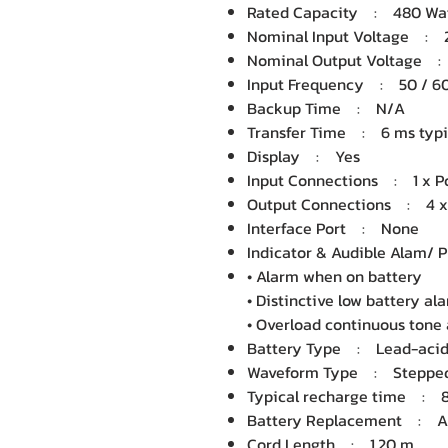
Rated Capacity : 480 Wat
Nominal Input Voltage : 
Nominal Output Voltage :
Input Frequency : 50 / 60 
Backup Time : N/A
Transfer Time : 6 ms typi
Display : Yes
Input Connections : 1 x P
Output Connections : 4 x 
Interface Port : None
Indicator & Audible Alam/
• Alarm when on battery
• Distinctive low battery al
• Overload continuous tone
Battery Type : Lead-acid
Waveform Type : Stepped 
Typical recharge time : 8
Battery Replacement : A
Cord Length : 1.20 m