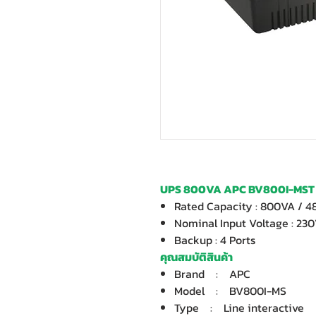
UPS 800VA APC BV800I-MST
Rated Capacity : 800VA / 
Nominal Input Voltage : 23
Backup : 4 Ports
คุณสมบัติสินค้า
Brand : APC
Model : BV800I-MS
Type : Line interactive