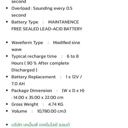
second
Overload : Sounding every 0.5
second
Battery Type : MAINTANENCE
FREE SEALED LEAD-ACID BATTERY
Waveform Type : Modified sine
wave
Typical recharge time : 6 to 8
Hours ( 90 % After complete
Discharged )
Battery Replacement : 1 x 12V /
7.0 AH
Package Dimension : (W x D x H)
: 14.00 x 35.00 x 22.00 cm
Gross Weight : 4.74 KG
Volume : 10,780.00 cm3
บริษัท เคเอ็นพี เทคโนโลยี แอนด์