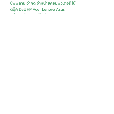
ซัพพลาย จำกัด จำหน่ายคอมพิวเตอร์ โน๊
ตบุ๊ค Dell HP Acer Lenovo Asus
ปริ้นเตอร์ อุปกรณ์ไอทีทุกชนิด
ติดตั้งให้..ฟรี ติดต่อเครมสินค้าให้..ฟรี
กรุงเทพ ปริมณฑล จัดส่ง..ฟรี
สายด่วนโทร. 080 259 9982, 091-713
6350
สอบถามข้อมูลเพิ่มเติม
Contact
Enter Your
Enter Your Subject
Name
Enter Your Email