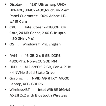
Display : 15.6" Ultrasharp UHD+
HDR400, 3840x2400,Touch, w/Prem
Panel Guarantee, 100% Adobe, LBL
w/ IR Cam
CPU : Intel Core i7-12800H (14
Core, 24 MB Cache, 2.40 GHz upto
4.80 GHz vPro)
OS : Windows 11 Pro, English
RAM : 16 GB, 2 x 8 GB, DDR5,
4800Mhz, Non-ECC SODIMM
HDD : M.2 2280 512 GB, Gen 4 PCIe
x4 NVMe, Solid State Drive
Graphic : NVIDIA® RTX™ A1000
Laptop, 4GB, GDDR6
Wireless/BT : Intel Wifi 6E (6GHz)
AX211 2x2 with Bluetooth Wireless