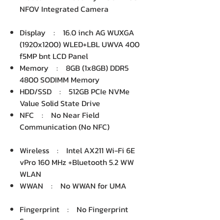
NFOV Integrated Camera
Display : 16.0 inch AG WUXGA
(1920x1200) WLED+LBL UWVA 400
f5MP bnt LCD Panel
Memory : 8GB (1x8GB) DDR5
4800 SODIMM Memory
HDD/SSD : 512GB PCIe NVMe
Value Solid State Drive
NFC : No Near Field
Communication (No NFC)
Wireless : Intel AX211 Wi-Fi 6E
vPro 160 MHz +Bluetooth 5.2 WW
WLAN
WWAN : No WWAN for UMA
Fingerprint : No Fingerprint